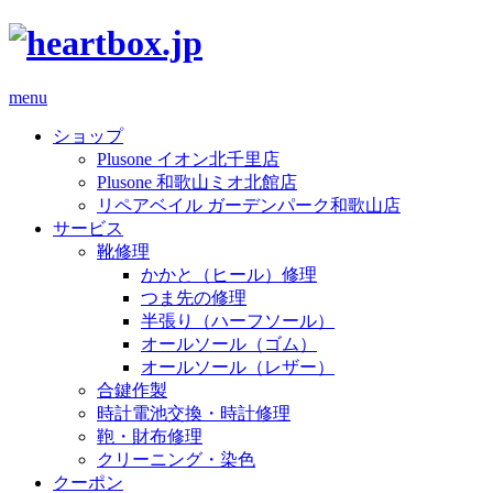
menu
ショップ
Plusone イオン北千里店
Plusone 和歌山ミオ北館店
リペアベイル ガーデンパーク和歌山店
サービス
靴修理
かかと（ヒール）修理
つま先の修理
半張り（ハーフソール）
オールソール（ゴム）
オールソール（レザー）
合鍵作製
時計電池交換・時計修理
鞄・財布修理
クリーニング・染色
クーポン